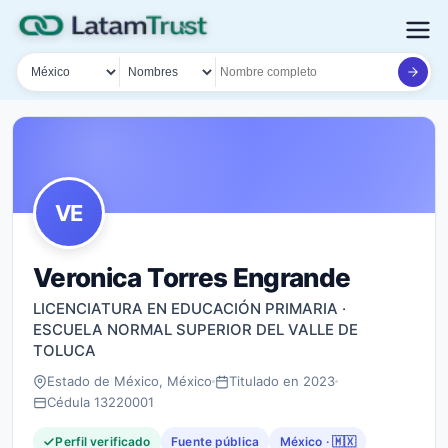
País
Tipo de búsqueda
Nombre o documento
VE
Veronica Torres Engrande
LICENCIATURA EN EDUCACIÓN PRIMARIA ·
ESCUELA NORMAL SUPERIOR DEL VALLE DE
TOLUCA
Estado de México, México
Titulado en 2023
Cédula 13220001
Perfil verificado
Fuente pública
México · 🇲🇽