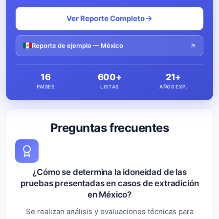
Ver Reporte Completo
Reporte de ejemplo — México
16
600+
21+
PAÍSES
LISTAS
AÑOS EXP.
Preguntas frecuentes
¿Cómo se determina la idoneidad de las
pruebas presentadas en casos de extradición
en México?
Se realizan análisis y evaluaciones técnicas para