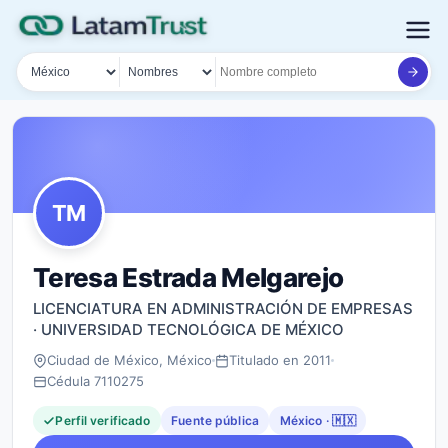
País
Tipo de búsqueda
Nombre o documento
TM
Teresa Estrada Melgarejo
LICENCIATURA EN ADMINISTRACIÓN DE EMPRESAS
· UNIVERSIDAD TECNOLÓGICA DE MÉXICO
Ciudad de México, México
Titulado en 2011
Cédula 7110275
Perfil verificado
Fuente pública
México · 🇲🇽