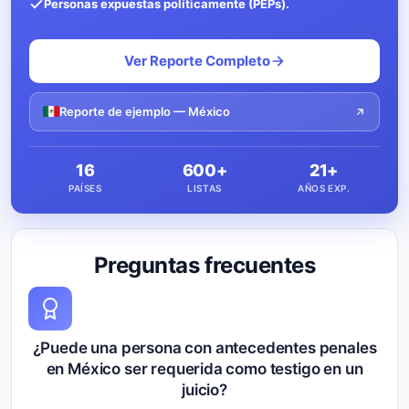
Personas expuestas políticamente (PEPs).
Ver Reporte Completo
Reporte de ejemplo — México
16
600+
21+
PAÍSES
LISTAS
AÑOS EXP.
Preguntas frecuentes
¿Puede una persona con antecedentes penales
en México ser requerida como testigo en un
juicio?