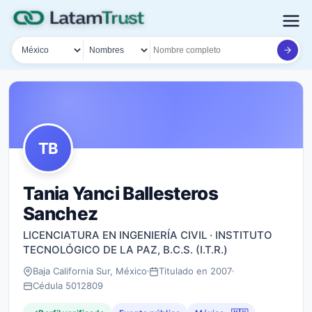
País
Tipo de búsqueda
Nombre o documento
TB
Tania Yanci Ballesteros
Sanchez
LICENCIATURA EN INGENIERÍA CIVIL · INSTITUTO
TECNOLÓGICO DE LA PAZ, B.C.S. (I.T.R.)
Baja California Sur, México
Titulado en 2007
Cédula 5012809