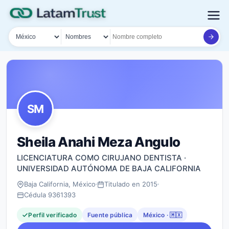
País
Tipo de búsqueda
Nombre o documento
SM
Sheila Anahi Meza Angulo
LICENCIATURA COMO CIRUJANO DENTISTA ·
UNIVERSIDAD AUTÓNOMA DE BAJA CALIFORNIA
Baja California, México
Titulado en 2015
Cédula 9361393
Perfil verificado
Fuente pública
México · 🇲🇽