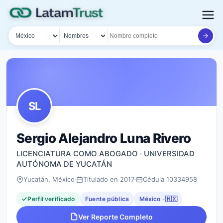
País
Tipo de búsqueda
Nombre o documento
SL
Sergio Alejandro Luna Rivero
LICENCIATURA COMO ABOGADO · UNIVERSIDAD
AUTÓNOMA DE YUCATÁN
Yucatán, México
Titulado en 2017
Cédula 10334958
Perfil verificado
Fuente pública
México · 🇲🇽
Ver Reporte Completo