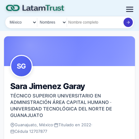
País
Tipo de búsqueda
Nombre o documento
SG
Sara Jimenez Garay
TÉCNICO SUPERIOR UNIVERSITARIO EN
ADMINISTRACIÓN ÁREA CAPITAL HUMANO ·
UNIVERSIDAD TECNOLÓGICA DEL NORTE DE
GUANAJUATO
Guanajuato, México
Titulado en 2022
Cédula 12707877