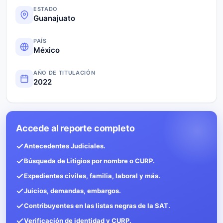
ESTADO
Guanajuato
PAÍS
México
AÑO DE TITULACIÓN
2022
Accede al reporte completo
Antecedentes Judiciales.
Búsqueda de Litigios por nombre o CURP.
Expedientes civiles, familia, laboral y más.
Juicios, demandas, embargos.
Contribuyentes en las listas negras de la SAT.
Verificación de identidad y CURP.