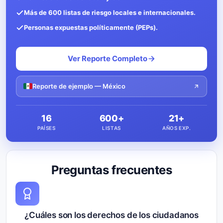
Más de 600 listas de riesgo locales e internacionales.
Personas expuestas políticamente (PEPs).
Ver Reporte Completo
Reporte de ejemplo — México
16
600+
21+
PAÍSES
LISTAS
AÑOS EXP.
Preguntas frecuentes
¿Cuáles son los derechos de los ciudadanos