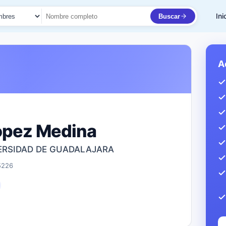
Ini
Buscar
to
A
opez Medina
VERSIDAD DE GUADALAJARA
5226