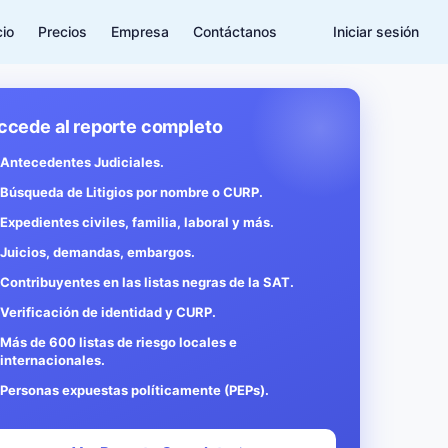
cio
Precios
Empresa
Contáctanos
Iniciar sesión
ccede al reporte completo
Antecedentes Judiciales.
Búsqueda de Litigios por nombre o CURP.
Expedientes civiles, familia, laboral y más.
Juicios, demandas, embargos.
Contribuyentes en las listas negras de la SAT.
Verificación de identidad y CURP.
Más de 600 listas de riesgo locales e
internacionales.
Personas expuestas políticamente (PEPs).