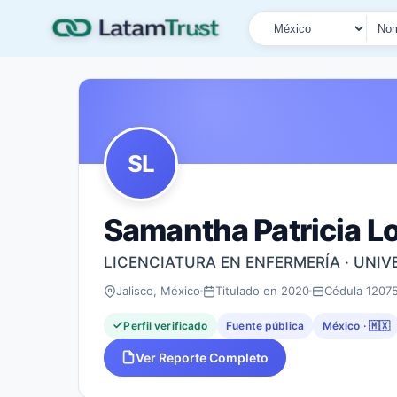
País
Tipo de búsqueda
Nombre o documen
SL
Samantha Patricia L
LICENCIATURA EN ENFERMERÍA · UNI
Jalisco, México
Titulado en 2020
Cédula 1207
Perfil verificado
Fuente pública
México · 🇲🇽
Ver Reporte Completo