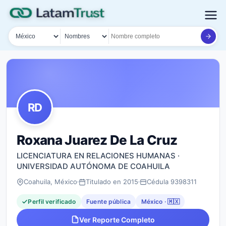
País
Tipo de búsqueda
Nombre o documento
RD
Roxana Juarez De La Cruz
LICENCIATURA EN RELACIONES HUMANAS ·
UNIVERSIDAD AUTÓNOMA DE COAHUILA
Coahuila, México
Titulado en 2015
Cédula 9398311
Perfil verificado
Fuente pública
México · 🇲🇽
Ver Reporte Completo