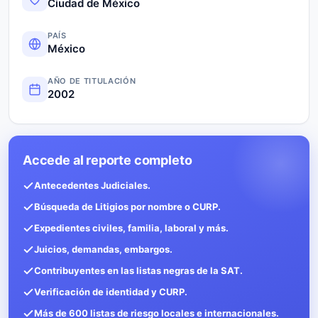
Ciudad de México
PAÍS
México
AÑO DE TITULACIÓN
2002
Accede al reporte completo
Antecedentes Judiciales.
Búsqueda de Litigios por nombre o CURP.
Expedientes civiles, familia, laboral y más.
Juicios, demandas, embargos.
Contribuyentes en las listas negras de la SAT.
Verificación de identidad y CURP.
Más de 600 listas de riesgo locales e internacionales.