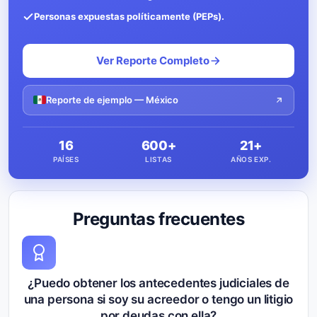
Personas expuestas políticamente (PEPs).
Ver Reporte Completo
Reporte de ejemplo — México
16
600+
21+
PAÍSES
LISTAS
AÑOS EXP.
Preguntas frecuentes
¿Puedo obtener los antecedentes judiciales de
una persona si soy su acreedor o tengo un litigio
por deudas con ella?