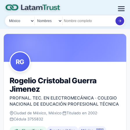
País
Tipo de búsqueda
Nombre o documento
RG
Rogelio Cristobal Guerra
Jimenez
PROFNAL. TEC. EN ELECTROMECÁNICA · COLEGIO
NACIONAL DE EDUCACIÓN PROFESIONAL TÉCNICA
Ciudad de México, México
Titulado en 2002
Cédula 3755832