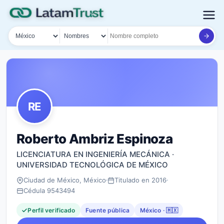
País
Tipo de búsqueda
Nombre o documento
RE
Roberto Ambriz Espinoza
LICENCIATURA EN INGENIERÍA MECÁNICA ·
UNIVERSIDAD TECNOLÓGICA DE MÉXICO
Ciudad de México, México
Titulado en 2016
Cédula 9543494
Perfil verificado
Fuente pública
México · 🇲🇽