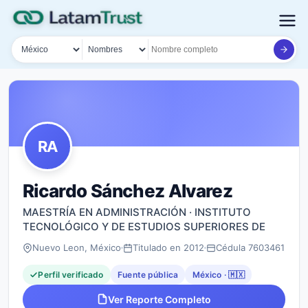
País
Tipo de búsqueda
Nombre o documento
RA
Ricardo Sánchez Alvarez
MAESTRÍA EN ADMINISTRACIÓN · INSTITUTO
TECNOLÓGICO Y DE ESTUDIOS SUPERIORES DE
Nuevo Leon, México
Titulado en 2012
Cédula 7603461
Perfil verificado
Fuente pública
México · 🇲🇽
Ver Reporte Completo