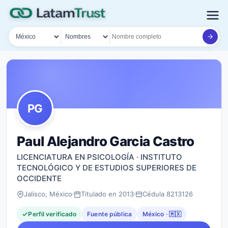
País
Tipo de búsqueda
Nombre o documento
PG
Paul Alejandro Garcia Castro
LICENCIATURA EN PSICOLOGÍA · INSTITUTO
TECNOLÓGICO Y DE ESTUDIOS SUPERIORES DE
OCCIDENTE
Jalisco, México
Titulado en 2013
Cédula 8213126
Perfil verificado
Fuente pública
México · 🇲🇽