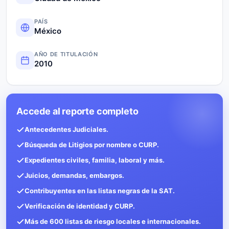
PAÍS
México
AÑO DE TITULACIÓN
2010
Accede al reporte completo
Antecedentes Judiciales.
Búsqueda de Litigios por nombre o CURP.
Expedientes civiles, familia, laboral y más.
Juicios, demandas, embargos.
Contribuyentes en las listas negras de la SAT.
Verificación de identidad y CURP.
Más de 600 listas de riesgo locales e internacionales.