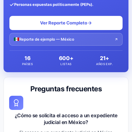
Personas expuestas políticamente (PEPs).
Ver Reporte Completo
Reporte de ejemplo — México
16
600+
21+
PAÍSES
LISTAS
AÑOS EXP.
Preguntas frecuentes
¿Cómo se solicita el acceso a un expediente
judicial en México?