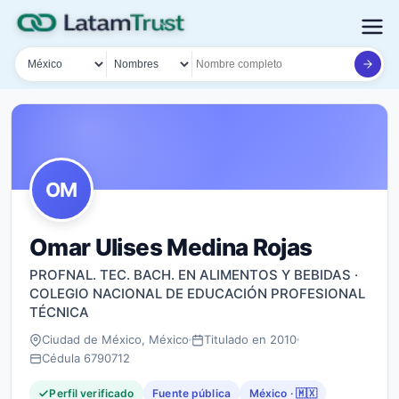
País
Tipo de búsqueda
Nombre o documento
OM
Omar Ulises Medina Rojas
PROFNAL. TEC. BACH. EN ALIMENTOS Y BEBIDAS ·
COLEGIO NACIONAL DE EDUCACIÓN PROFESIONAL
TÉCNICA
Ciudad de México, México
Titulado en 2010
Cédula 6790712
Perfil verificado
Fuente pública
México · 🇲🇽