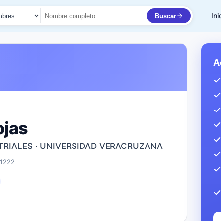
Ini
Buscar
to
A
ojas
TRIALES · UNIVERSIDAD VERACRUZANA
31222