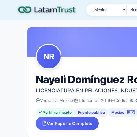
País
Tipo de búsqueda
Nombre o documen
NR
Nayeli Domínguez R
LICENCIATURA EN RELACIONES INDUS
Veracruz, México
Titulado en 2016
Cédula 95
Perfil verificado
Fuente pública
México · 🇲🇽
Ver Reporte Completo