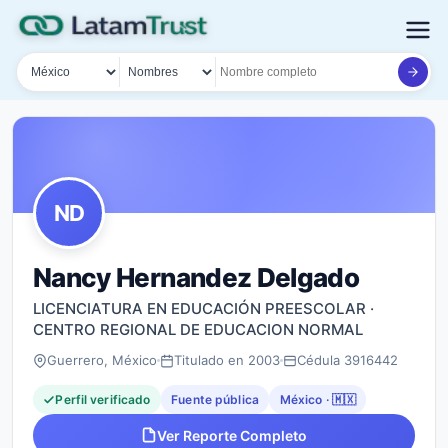
País
Tipo de búsqueda
Nombre o documento
ND
Nancy Hernandez Delgado
LICENCIATURA EN EDUCACIÓN PREESCOLAR ·
CENTRO REGIONAL DE EDUCACION NORMAL
Guerrero, México
Titulado en 2003
Cédula 3916442
Perfil verificado
Fuente pública
México · 🇲🇽
Ver Reporte Completo