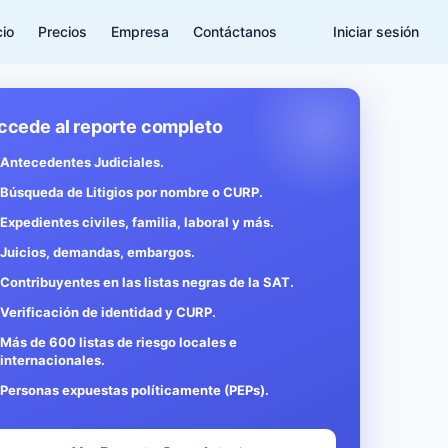
cio
Precios
Empresa
Contáctanos
Iniciar sesión
ccede al reporte completo
Antecedentes Judiciales.
Búsqueda de Litigios por nombre o CURP.
Expedientes civiles, familia, laboral y más.
Juicios, demandas, embargos.
Contribuyentes en las listas negras de la SAT.
Verificación de identidad y CURP.
Más de 600 listas de riesgo locales e
internacionales.
Personas expuestas políticamente (PEPs).