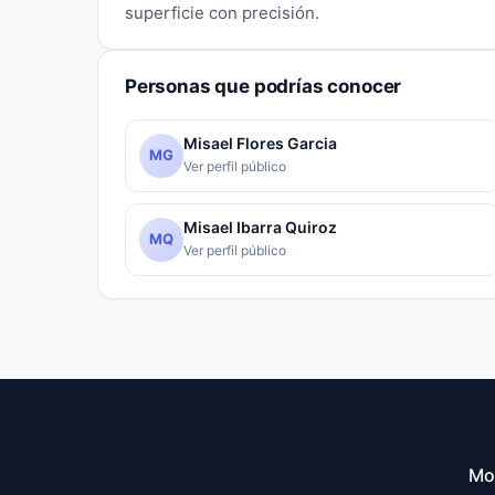
superficie con precisión.
Personas que podrías conocer
Misael Flores Garcia
MG
Ver perfil público
Misael Ibarra Quiroz
MQ
Ver perfil público
Mo