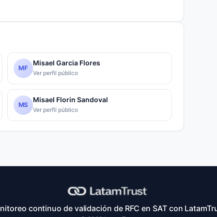
Misael Garcia Flores
MF
Ver perfil público
Misael Florin Sandoval
MS
Ver perfil público
nitoreo continuo de validación de RFC en SAT con LatamTru