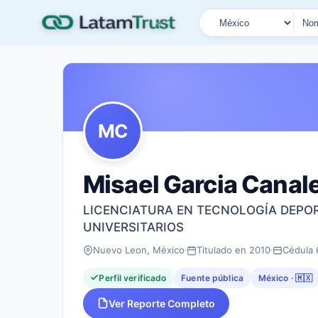
País
Tipo de búsqueda
Nombre o documen
MC
Misael Garcia Canal
LICENCIATURA EN TECNOLOGÍA DEPOR
UNIVERSITARIOS
Nuevo Leon, México
Titulado en 2010
Cédula
Perfil verificado
Fuente pública
México · 🇲🇽
Ver Reporte Completo