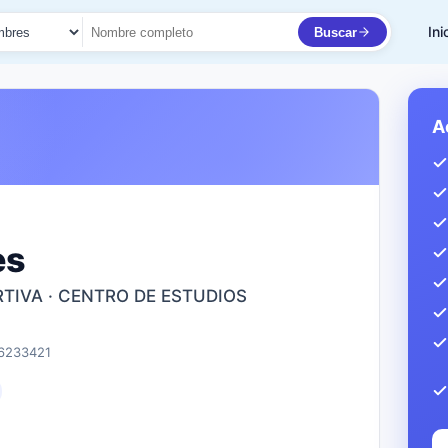
Ini
Buscar
to
A
es
TIVA · CENTRO DE ESTUDIOS
 6233421