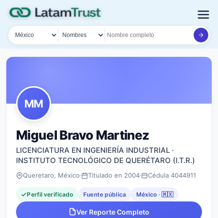
País
Tipo de búsqueda
Nombre o documento
MM
Miguel Bravo Martinez
LICENCIATURA EN INGENIERÍA INDUSTRIAL ·
INSTITUTO TECNOLÓGICO DE QUERÉTARO (I.T.R.)
Queretaro, México
Titulado en 2004
Cédula 4044911
Perfil verificado
Fuente pública
México · 🇲🇽
Ver Reporte Completo