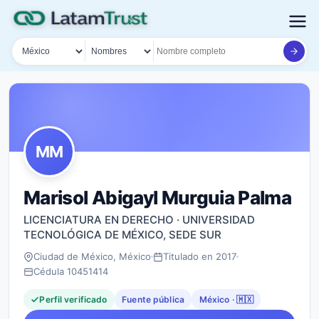
País
Tipo de búsqueda
Nombre o documento
MM
Marisol Abigayl Murguia Palma
LICENCIATURA EN DERECHO · UNIVERSIDAD
TECNOLÓGICA DE MÉXICO, SEDE SUR
Ciudad de México, México
Titulado en 2017
Cédula 10451414
Perfil verificado
Fuente pública
México · 🇲🇽