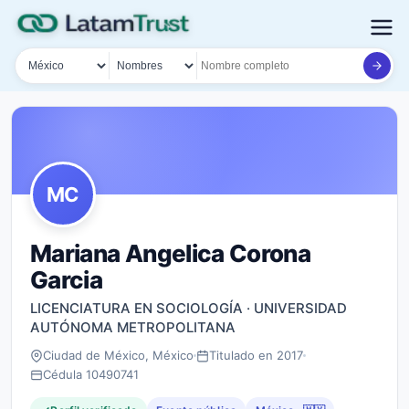
País
Tipo de búsqueda
Nombre o documento
MC
Mariana Angelica Corona
Garcia
LICENCIATURA EN SOCIOLOGÍA · UNIVERSIDAD
AUTÓNOMA METROPOLITANA
Ciudad de México, México
Titulado en 2017
Cédula 10490741