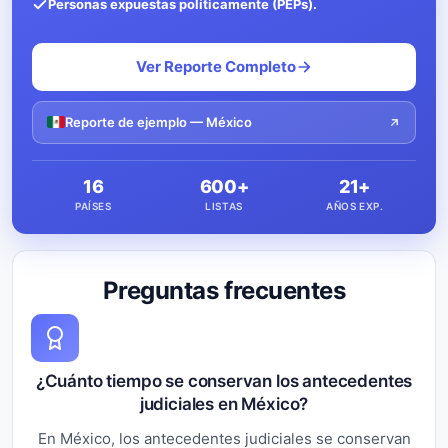
Personas expuestas políticamente (PEPs).
Ver Reporte Completo
Reporte de ejemplo — México
16
600+
21+
PAÍSES
LISTAS
AÑOS EXP.
Preguntas frecuentes
¿Cuánto tiempo se conservan los antecedentes
judiciales en México?
En México, los antecedentes judiciales se conservan