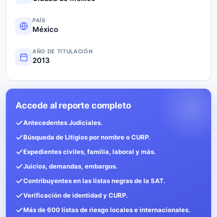
PAÍS
México
AÑO DE TITULACIÓN
2013
Accede al reporte completo
Antecedentes Judiciales.
Búsqueda de Litigios por nombre o CURP.
Expedientes civiles, familia, laboral y más.
Juicios, demandas, embargos.
Contribuyentes en las listas negras de la SAT.
Verificación de identidad y CURP.
Más de 600 listas de riesgo locales e internacionales.