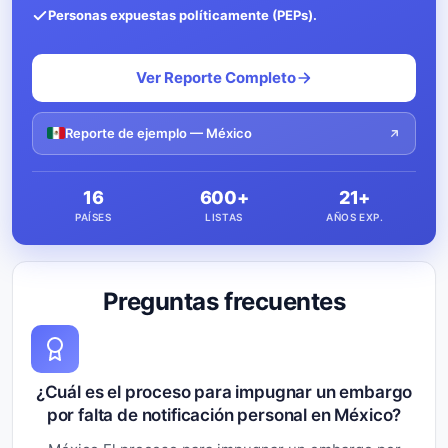
Personas expuestas políticamente (PEPs).
Ver Reporte Completo
Reporte de ejemplo — México
16
600+
21+
PAÍSES
LISTAS
AÑOS EXP.
Preguntas frecuentes
¿Cuál es el proceso para impugnar un embargo
por falta de notificación personal en México?