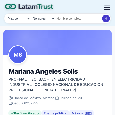
País
Tipo de búsqueda
Nombre o documento
MS
Mariana Angeles Solis
PROFNAL. TEC. BACH. EN ELECTRICIDAD
INDUSTRIAL · COLEGIO NACIONAL DE EDUCACIÓN
PROFESIONAL TÉCNICA (CONALEP)
Ciudad de México, México
Titulado en 2013
Cédula 8252755
Perfil verificado
Fuente pública
México · 🇲🇽