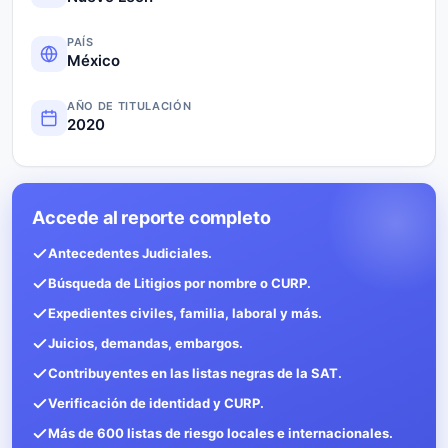
PAÍS
México
AÑO DE TITULACIÓN
2020
Accede al reporte completo
Antecedentes Judiciales.
Búsqueda de Litigios por nombre o CURP.
Expedientes civiles, familia, laboral y más.
Juicios, demandas, embargos.
Contribuyentes en las listas negras de la SAT.
Verificación de identidad y CURP.
Más de 600 listas de riesgo locales e internacionales.