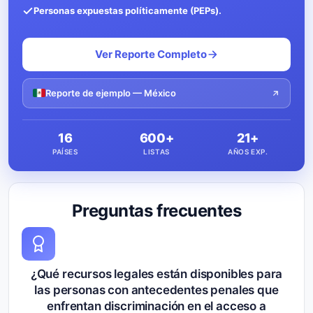
Personas expuestas políticamente (PEPs).
Ver Reporte Completo
Reporte de ejemplo — México
16
600+
21+
PAÍSES
LISTAS
AÑOS EXP.
Preguntas frecuentes
¿Qué recursos legales están disponibles para
las personas con antecedentes penales que
enfrentan discriminación en el acceso a