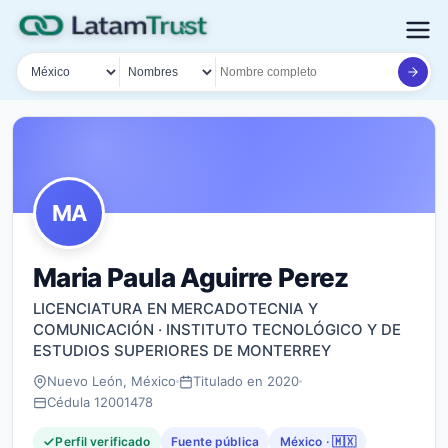
País
Tipo de búsqueda
Nombre o documento
MA
Maria Paula Aguirre Perez
LICENCIATURA EN MERCADOTECNIA Y
COMUNICACIÓN · INSTITUTO TECNOLÓGICO Y DE
ESTUDIOS SUPERIORES DE MONTERREY
Nuevo León, México
Titulado en 2020
Cédula 12001478
Perfil verificado
Fuente pública
México · 🇲🇽