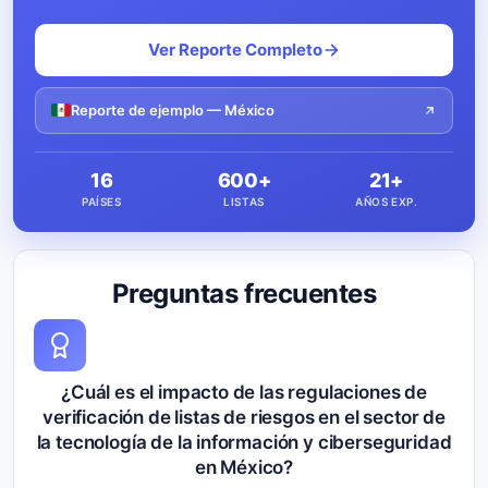
Ver Reporte Completo
Reporte de ejemplo — México
16
600+
21+
PAÍSES
LISTAS
AÑOS EXP.
Preguntas frecuentes
¿Cuál es el impacto de las regulaciones de
verificación de listas de riesgos en el sector de
la tecnología de la información y ciberseguridad
en México?