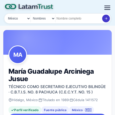
País
Tipo de búsqueda
Nombre o documento
MA
María Guadalupe Arciniega
Jusue
TÉCNICO COMO SECRETARIO EJECUTIVO BILINGÜE
· C.B.T.I.S. NO. 8 PACHUCA (C.E.C.Y.T. NO. 15 )
Hidalgo, México
Titulado en 1989
Cédula 1411572
Perfil verificado
Fuente pública
México · 🇲🇽