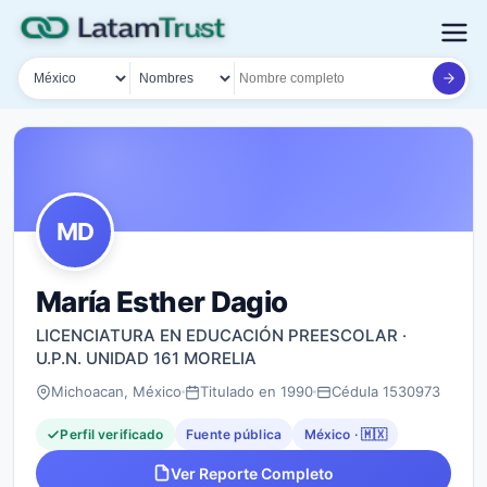
País
Tipo de búsqueda
Nombre o documento
MD
María Esther Dagio
LICENCIATURA EN EDUCACIÓN PREESCOLAR ·
U.P.N. UNIDAD 161 MORELIA
Michoacan, México
Titulado en 1990
Cédula 1530973
Perfil verificado
Fuente pública
México · 🇲🇽
Ver Reporte Completo