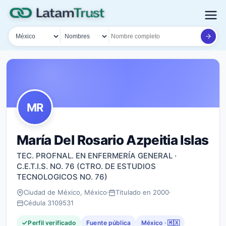
País
Tipo de búsqueda
Nombre o documento
MR
María Del Rosario Azpeitia Islas
TEC. PROFNAL. EN ENFERMERÍA GENERAL ·
C.E.T.I.S. NO. 76 (CTRO. DE ESTUDIOS
TECNOLOGICOS NO. 76)
Ciudad de México, México
Titulado en 2000
Cédula 3109531
Perfil verificado
Fuente pública
México · 🇲🇽