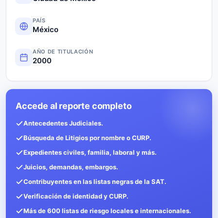
PAÍS
México
AÑO DE TITULACIÓN
2000
Accede al reporte completo
Antecedentes Judiciales.
Búsqueda de Litigios por nombre o CURP.
Expedientes civiles, familia, laboral y más.
Juicios, demandas, embargos.
Contribuyentes en las listas negras de la SAT.
Verificación de identidad y CURP.
Más de 600 listas de riesgo locales e internacionales.