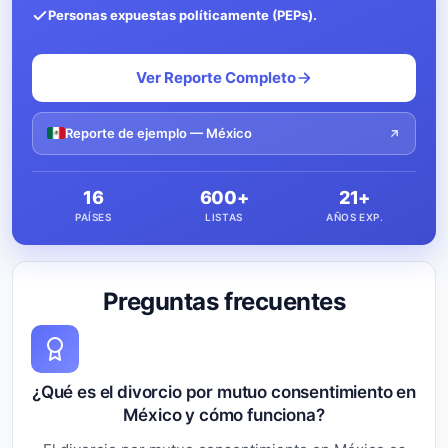
Personas expuestas políticamente (PEPs).
Ver Reporte Completo
Reporte de ejemplo — México
16
600+
21+
PAÍSES
LISTAS
AÑOS EXP.
Preguntas frecuentes
¿Qué es el divorcio por mutuo consentimiento en
México y cómo funciona?