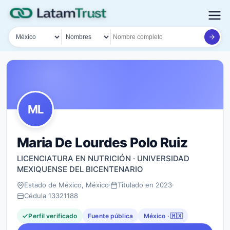
País
Tipo de búsqueda
Nombre o documento
ML
Maria De Lourdes Polo Ruiz
LICENCIATURA EN NUTRICIÓN · UNIVERSIDAD
MEXIQUENSE DEL BICENTENARIO
Estado de México, México
Titulado en 2023
Cédula 13321188
Perfil verificado
Fuente pública
México · 🇲🇽