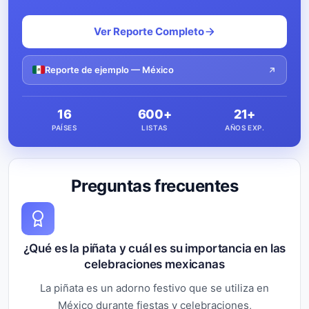
Ver Reporte Completo
Reporte de ejemplo — México
16
600+
21+
PAÍSES
LISTAS
AÑOS EXP.
Preguntas frecuentes
¿Qué es la piñata y cuál es su importancia en las
celebraciones mexicanas
La piñata es un adorno festivo que se utiliza en
México durante fiestas y celebraciones,