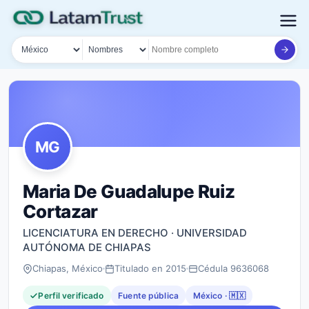
País
Tipo de búsqueda
Nombre o documento
MG
Maria De Guadalupe Ruiz
Cortazar
LICENCIATURA EN DERECHO · UNIVERSIDAD
AUTÓNOMA DE CHIAPAS
Chiapas, México
Titulado en 2015
Cédula 9636068
Perfil verificado
Fuente pública
México · 🇲🇽