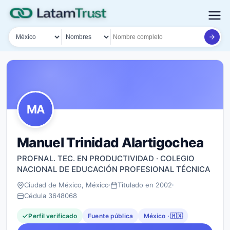
País
Tipo de búsqueda
Nombre o documento
MA
Manuel Trinidad Alartigochea
PROFNAL. TEC. EN PRODUCTIVIDAD · COLEGIO
NACIONAL DE EDUCACIÓN PROFESIONAL TÉCNICA
Ciudad de México, México
Titulado en 2002
Cédula 3648068
Perfil verificado
Fuente pública
México · 🇲🇽