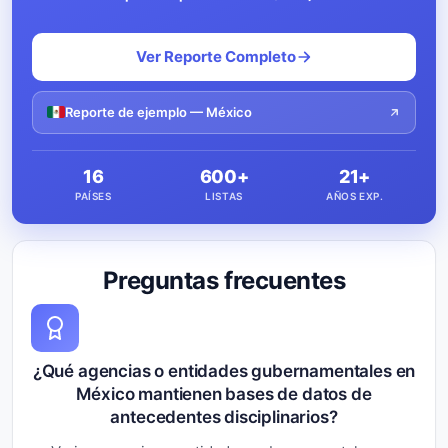
Ver Reporte Completo
Reporte de ejemplo — México
16
600+
21+
PAÍSES
LISTAS
AÑOS EXP.
Preguntas frecuentes
¿Qué agencias o entidades gubernamentales en
México mantienen bases de datos de
antecedentes disciplinarios?