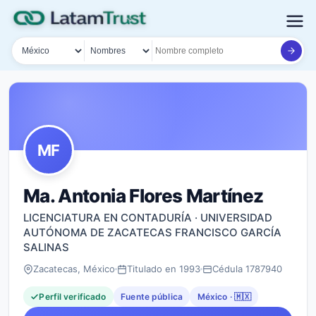
País
Tipo de búsqueda
Nombre o documento
MF
Ma. Antonia Flores Martínez
LICENCIATURA EN CONTADURÍA · UNIVERSIDAD
AUTÓNOMA DE ZACATECAS FRANCISCO GARCÍA
SALINAS
Zacatecas, México
Titulado en 1993
Cédula 1787940
Perfil verificado
Fuente pública
México · 🇲🇽