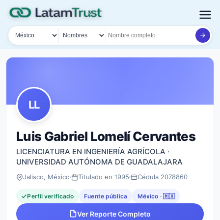
País
Tipo de búsqueda
Nombre o documento
LL
Luis Gabriel Lomelí Cervantes
LICENCIATURA EN INGENIERÍA AGRÍCOLA ·
UNIVERSIDAD AUTÓNOMA DE GUADALAJARA
Jalisco, México
Titulado en 1995
Cédula 2078860
Perfil verificado
Fuente pública
México · 🇲🇽
Ver Reporte Completo