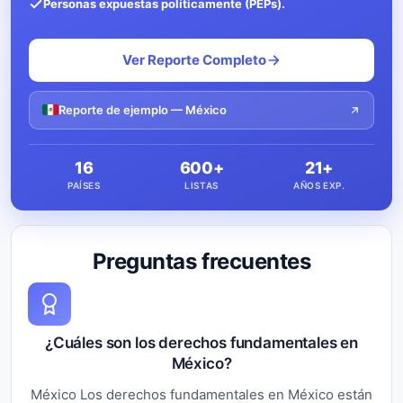
Personas expuestas políticamente (PEPs).
Ver Reporte Completo
Reporte de ejemplo — México
16
600+
21+
PAÍSES
LISTAS
AÑOS EXP.
Preguntas frecuentes
¿Cuáles son los derechos fundamentales en
México?
México Los derechos fundamentales en México están