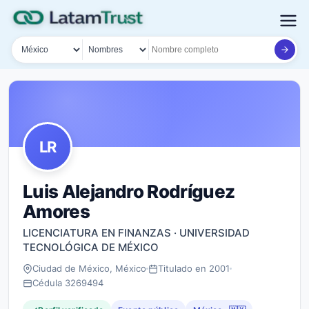
País
Tipo de búsqueda
Nombre o documento
LR
Luis Alejandro Rodríguez
Amores
LICENCIATURA EN FINANZAS · UNIVERSIDAD
TECNOLÓGICA DE MÉXICO
Ciudad de México, México
Titulado en 2001
Cédula 3269494