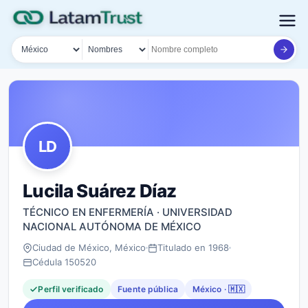
País
Tipo de búsqueda
Nombre o documento
LD
Lucila Suárez Díaz
TÉCNICO EN ENFERMERÍA · UNIVERSIDAD
NACIONAL AUTÓNOMA DE MÉXICO
Ciudad de México, México
Titulado en 1968
Cédula 150520
Perfil verificado
Fuente pública
México · 🇲🇽