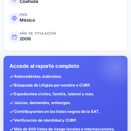
Coahuila
PAÍS
México
AÑO DE TITULACIÓN
2006
Accede al reporte completo
Antecedentes Judiciales.
Búsqueda de Litigios por nombre o CURP.
Expedientes civiles, familia, laboral y más.
Juicios, demandas, embargos.
Contribuyentes en las listas negras de la SAT.
Verificación de identidad y CURP.
Más de 600 listas de riesgo locales e internacionales.