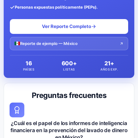
Personas expuestas políticamente (PEPs).
Ver Reporte Completo
Reporte de ejemplo — México
16
600+
21+
PAÍSES
LISTAS
AÑOS EXP.
Preguntas frecuentes
¿Cuál es el papel de los informes de inteligencia
financiera en la prevención del lavado de dinero
en México?