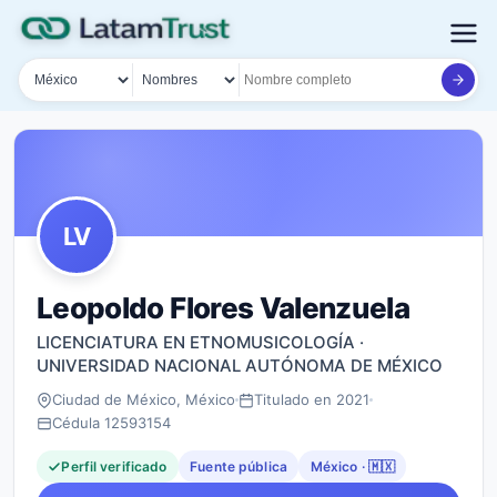
País
Tipo de búsqueda
Nombre o documento
LV
Leopoldo Flores Valenzuela
LICENCIATURA EN ETNOMUSICOLOGÍA ·
UNIVERSIDAD NACIONAL AUTÓNOMA DE MÉXICO
Ciudad de México, México
Titulado en 2021
Cédula 12593154
Perfil verificado
Fuente pública
México · 🇲🇽