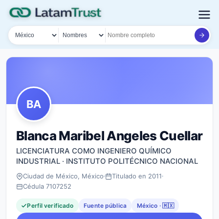
País
Tipo de búsqueda
Nombre o documento
BA
Blanca Maribel Angeles Cuellar
LICENCIATURA COMO INGENIERO QUÍMICO
INDUSTRIAL · INSTITUTO POLITÉCNICO NACIONAL
Ciudad de México, México
Titulado en 2011
Cédula 7107252
Perfil verificado
Fuente pública
México · 🇲🇽