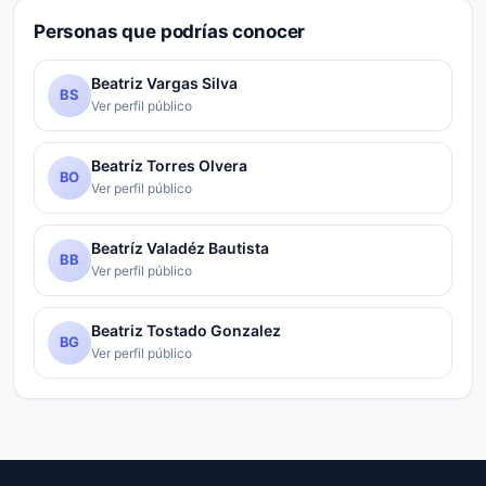
Personas que podrías conocer
Beatriz Vargas Silva
BS
Ver perfil público
Beatríz Torres Olvera
BO
Ver perfil público
Beatríz Valadéz Bautista
BB
Ver perfil público
Beatriz Tostado Gonzalez
BG
Ver perfil público