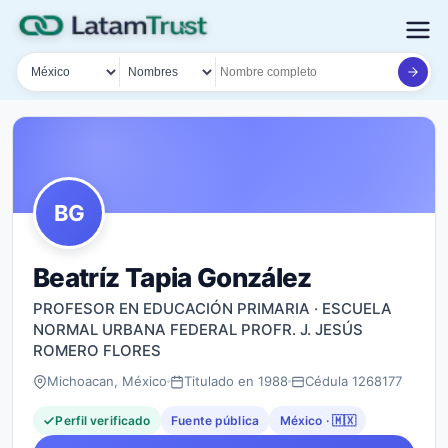
País
Tipo de búsqueda
Nombre o documento
BG
Beatríz Tapia González
PROFESOR EN EDUCACIÓN PRIMARIA · ESCUELA
NORMAL URBANA FEDERAL PROFR. J. JESÚS
ROMERO FLORES
Michoacan, México
Titulado en 1988
Cédula 1268177
Perfil verificado
Fuente pública
México · 🇲🇽