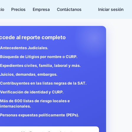
cio
Precios
Empresa
Contáctanos
Iniciar sesión
ccede al reporte completo
Antecedentes Judiciales.
Búsqueda de Litigios por nombre o CURP.
Expedientes civiles, familia, laboral y más.
Juicios, demandas, embargos.
Contribuyentes en las listas negras de la SAT.
Verificación de identidad y CURP.
Más de 600 listas de riesgo locales e
internacionales.
Personas expuestas políticamente (PEPs).