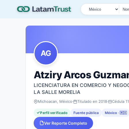
País
Tipo de búsqueda
Nombre o documen
AG
Atziry Arcos Guzma
LICENCIATURA EN COMERCIO Y NEGOC
LA SALLE MORELIA
Michoacan, México
Titulado en 2018
Cédula 1
Perfil verificado
Fuente pública
México · 🇲🇽
Ver Reporte Completo