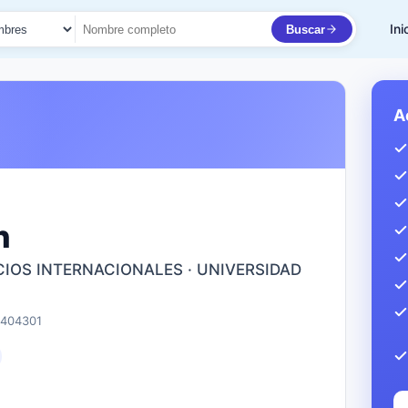
Ini
Buscar
to
A
n
IOS INTERNACIONALES · UNIVERSIDAD
1404301