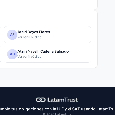
Atziri Reyes Flores
AF
Ver perfil público
Atziri Nayelli Cadena Salgado
AC
Ver perfil público
mple tus obligaciones con la UIF y el SAT usando LatamTru
© 2026 LatamTrust