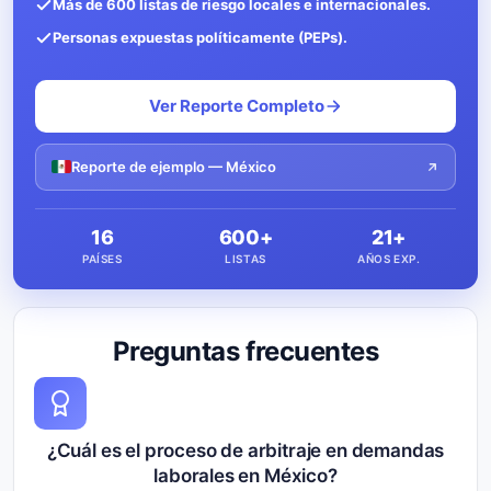
Más de 600 listas de riesgo locales e internacionales.
Personas expuestas políticamente (PEPs).
Ver Reporte Completo
Reporte de ejemplo — México
16
600+
21+
PAÍSES
LISTAS
AÑOS EXP.
Preguntas frecuentes
¿Cuál es el proceso de arbitraje en demandas
laborales en México?