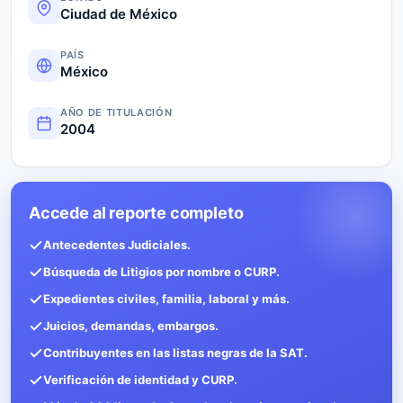
Ciudad de México
PAÍS
México
AÑO DE TITULACIÓN
2004
Accede al reporte completo
Antecedentes Judiciales.
Búsqueda de Litigios por nombre o CURP.
Expedientes civiles, familia, laboral y más.
Juicios, demandas, embargos.
Contribuyentes en las listas negras de la SAT.
Verificación de identidad y CURP.