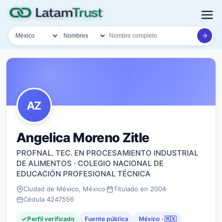
País
Tipo de búsqueda
Nombre o documento
AZ
Angelica Moreno Zitle
PROFNAL. TEC. EN PROCESAMIENTO INDUSTRIAL
DE ALIMENTOS · COLEGIO NACIONAL DE
EDUCACIÓN PROFESIONAL TÉCNICA
Ciudad de México, México
Titulado en 2004
Cédula 4247556
Perfil verificado
Fuente pública
México · 🇲🇽