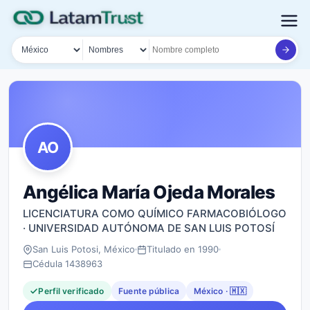
País
Tipo de búsqueda
Nombre o documento
AO
Angélica María Ojeda Morales
LICENCIATURA COMO QUÍMICO FARMACOBIÓLOGO
· UNIVERSIDAD AUTÓNOMA DE SAN LUIS POTOSÍ
San Luis Potosi, México
Titulado en 1990
Cédula 1438963
Perfil verificado
Fuente pública
México · 🇲🇽