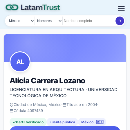
País
Tipo de búsqueda
Nombre o documento
AL
Alicia Carrera Lozano
LICENCIATURA EN ARQUITECTURA · UNIVERSIDAD
TECNOLÓGICA DE MÉXICO
Ciudad de México, México
Titulado en 2004
Cédula 4097439
Perfil verificado
Fuente pública
México · 🇲🇽