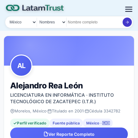
País
Tipo de búsqueda
Nombre o documento
AL
Alejandro Rea León
LICENCIATURA EN INFORMÁTICA · INSTITUTO
TECNOLÓGICO DE ZACATEPEC (I.T.R.)
Morelos, México
Titulado en 2001
Cédula 3342782
Perfil verificado
Fuente pública
México · 🇲🇽
Ver Reporte Completo