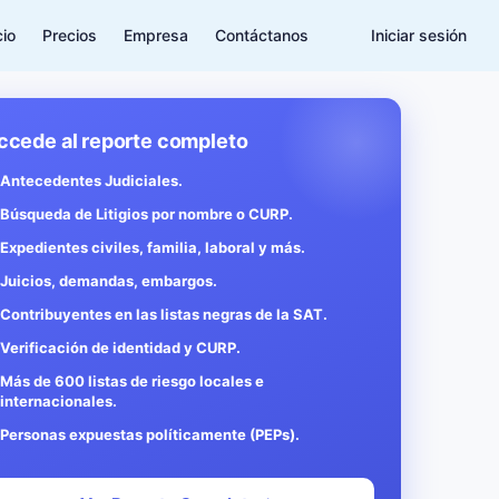
cio
Precios
Empresa
Contáctanos
Iniciar sesión
ccede al reporte completo
Antecedentes Judiciales.
Búsqueda de Litigios por nombre o CURP.
Expedientes civiles, familia, laboral y más.
Juicios, demandas, embargos.
Contribuyentes en las listas negras de la SAT.
Verificación de identidad y CURP.
Más de 600 listas de riesgo locales e
internacionales.
Personas expuestas políticamente (PEPs).