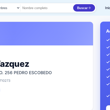
Ini
Buscar
to
A
Vazquez
NO. 256 PEDRO ESCOBEDO
710273