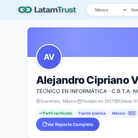
País
Tipo de búsqueda
Nombre o documen
AV
Alejandro Cipriano 
TÉCNICO EN INFORMÁTICA · C.B.T.A. 
Querétaro, México
Titulado en 2017
Cédula 10
Perfil verificado
Fuente pública
México · 🇲🇽
Ver Reporte Completo