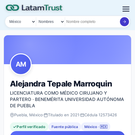
País
Tipo de búsqueda
Nombre o documento
AM
Alejandra Tepale Marroquin
LICENCIATURA COMO MÉDICO CIRUJANO Y
PARTERO · BENEMÉRITA UNIVERSIDAD AUTÓNOMA
DE PUEBLA
Puebla, México
Titulado en 2021
Cédula 12573426
Perfil verificado
Fuente pública
México · 🇲🇽