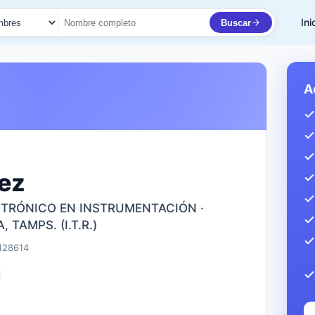
Ini
Buscar
to
A
rez
CTRÓNICO EN INSTRUMENTACIÓN ·
TAMPS. (I.T.R.)
128614