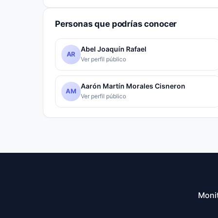
Personas que podrías conocer
Abel Joaquín Rafael
AR
Ver perfil público
Aarón Martín Morales Cisneron
AM
Ver perfil público
Monit