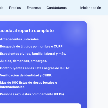
cio
Precios
Empresa
Contáctanos
Iniciar sesión
ccede al reporte completo
Antecedentes Judiciales.
Búsqueda de Litigios por nombre o CURP.
Expedientes civiles, familia, laboral y más.
Juicios, demandas, embargos.
Contribuyentes en las listas negras de la SAT.
Verificación de identidad y CURP.
Más de 600 listas de riesgo locales e
internacionales.
Personas expuestas políticamente (PEPs).