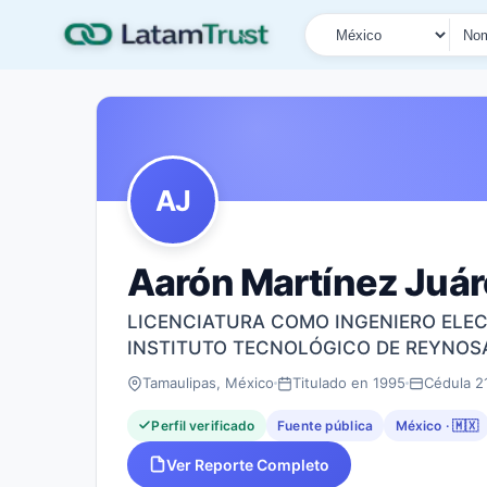
País
Tipo de búsqueda
Nombre o documen
AJ
Aarón Martínez Juá
LICENCIATURA COMO INGENIERO ELE
INSTITUTO TECNOLÓGICO DE REYNOSA, 
Tamaulipas, México
Titulado en 1995
Cédula 2
Perfil verificado
Fuente pública
México · 🇲🇽
Ver Reporte Completo